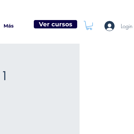
Ver cursos
Login
Más
:1