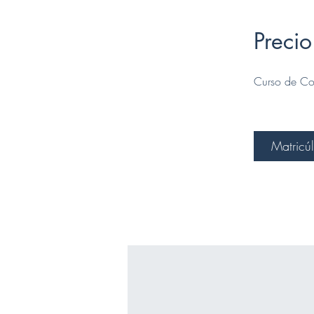
Precio
Curso de Co
Matricú