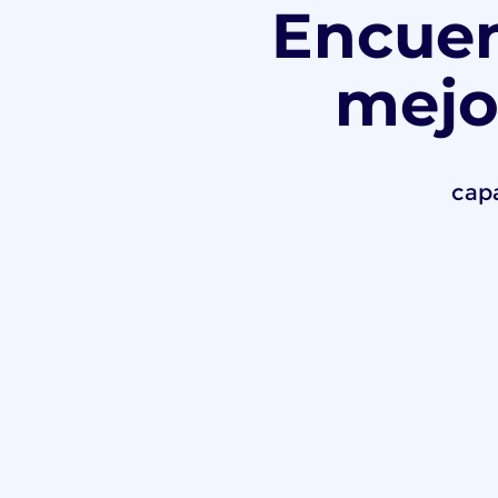
Encuen
mejo
capa