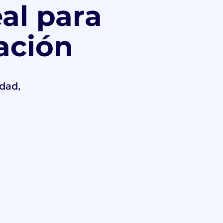
al para
ación
idad,