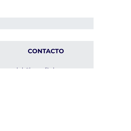
CONTACTO
hola@laescuelitadeeggy.com
Escríbenos por Whatsapp
LEGAL
Términos y Condiciones
Política de Privacidad
Política de Cookies
Código de Ética